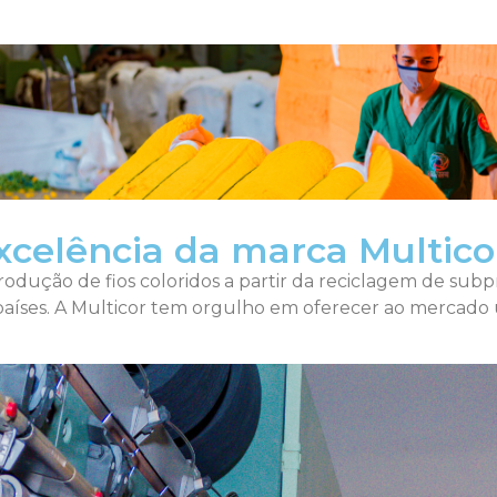
xcelência da marca Multico
produção de fios coloridos a partir da reciclagem de subp
os países. A Multicor tem orgulho em oferecer ao merca