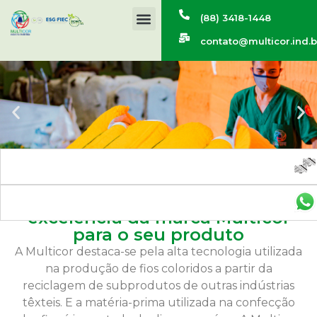
(88) 3418-1448
contato@multicor.ind.b
As melhores cores com a
excelência da marca Multicor
para o seu produto
A Multicor destaca-se pela alta tecnologia utilizada
na produção de fios coloridos a partir da
reciclagem de subprodutos de outras indústrias
têxteis. E a matéria-prima utilizada na confecção