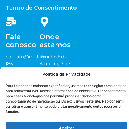
Termo de Consentimento
Fale
Onde
conosco
estamos
contato@multicor.ind.br
Rua José de
(85)
Almeida, 1977
3452.0200
Sitio Cardeais,
Política de Privacidade
(88) 3418.1448
CEP: 62.823-000
Seja nosso
representante
Jaguaruana/CE
Para fornecer as melhores experiências, usamos tecnologias como cookies
para armazenar e/ou acessar informações do dispositivo. O consentimento
para essas tecnologias nos permitirá processar dados como
comportamento de navegação ou IDs exclusivos neste site. Não consentir
ou retirar o consentimento pode afetar negativamente certos recursos e
funções.
Desenvolvido por Radconnect Tecnologia. Copyright ©
2024 Multicor Indústria Têxtil. Todos os direitos reservados.
Aceitar