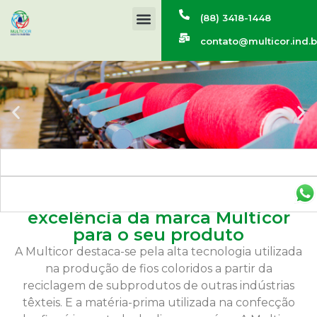
(88) 3418-1448
contato@multicor.ind.b
As melhores cores com a
excelência da marca Multicor
para o seu produto
A Multicor destaca-se pela alta tecnologia utilizada
na produção de fios coloridos a partir da
reciclagem de subprodutos de outras indústrias
têxteis. E a matéria-prima utilizada na confecção