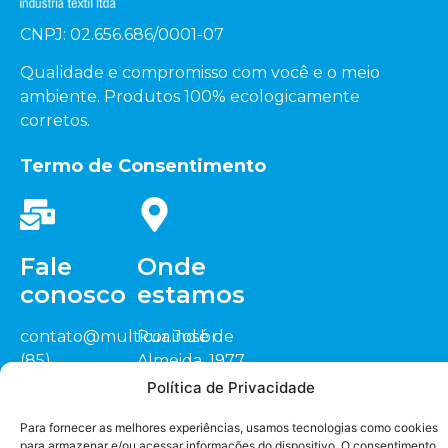
CNPJ: 02.656.686/0001-07
Qualidade e compromisso com você e o meio
ambiente. Produtos 100% ecologicamente
corretos.
Termo de Consentimento
Fale
Onde
conosco
estamos
contato@multicor.ind.br
Rua José de
(85)
Almeida, 1977
3452.0200
Sitio Cardeais,
Política de Privacidade
(88) 3418.1448
CEP: 62.823-000
Seja nosso
representante
Para fornecer as melhores experiências, usamos tecnologias como cookies
Jaguaruana/CE
para armazenar e/ou acessar informações do dispositivo. O consentimento