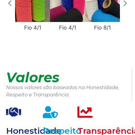
Fio 4/1
Fio 4/1
Fio 8/1
Fi
Valores
Nossos valores são baseados na Honestidade,
Respeito e Transparência.
Honestidade
Respeito
Transparênci