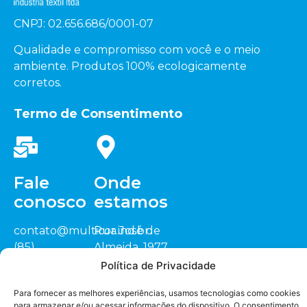
CNPJ: 02.656.686/0001-07
Qualidade e compromisso com você e o meio
ambiente. Produtos 100% ecologicamente
corretos.
Termo de Consentimento
Fale
Onde
conosco
estamos
contato@multicor.ind.br
Rua José de
(85)
Almeida, 1977
3452.0200
Sitio Cardeais,
Política de Privacidade
(88) 3418.1448
CEP: 62.823-000
Seja nosso
representante
Para fornecer as melhores experiências, usamos tecnologias como cookies
Jaguaruana/CE
para armazenar e/ou acessar informações do dispositivo. O consentimento