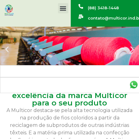
(88) 3418-1448
contato@multicor.ind.b
As melhores cores com a
excelência da marca Multicor
para o seu produto
A Multicor destaca-se pela alta tecnologia utilizada
na produção de fios coloridos a partir da
reciclagem de subprodutos de outras indústrias
têxteis. E a matéria-prima utilizada na confecção