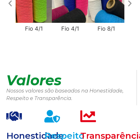
Fio 4/1
Fio 4/1
Fio 8/1
Fi
Valores
Nossos valores são baseados na Honestidade,
Respeito e Transparência.
Honestidade
Respeito
Transparênci