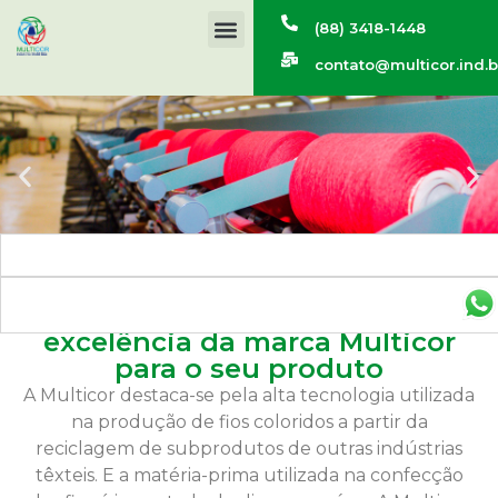
(88) 3418-1448
contato@multicor.ind.b
As melhores cores com a
excelência da marca Multicor
para o seu produto
A Multicor destaca-se pela alta tecnologia utilizada
na produção de fios coloridos a partir da
reciclagem de subprodutos de outras indústrias
têxteis. E a matéria-prima utilizada na confecção