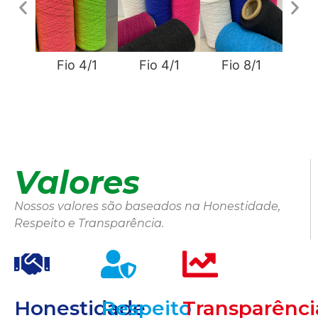
Fio 4/1
Fio 4/1
Fio 8/1
Fi
Valores
Nossos valores são baseados na Honestidade,
Respeito e Transparência.
Honestidade
Respeito
Transparênci