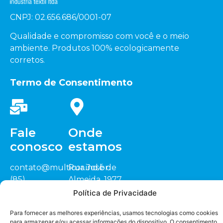
CNPJ: 02.656.686/0001-07
Qualidade e compromisso com você e o meio
ambiente. Produtos 100% ecologicamente
corretos.
Termo de Consentimento
Fale
Onde
conosco
estamos
contato@multicor.ind.br
Rua José de
(85)
Almeida, 1977
3452.0200
Sitio Cardeais,
Política de Privacidade
(88) 3418.1448
CEP: 62.823-000
Seja nosso
representante
Para fornecer as melhores experiências, usamos tecnologias como cookies
Jaguaruana/CE
para armazenar e/ou acessar informações do dispositivo. O consentimento