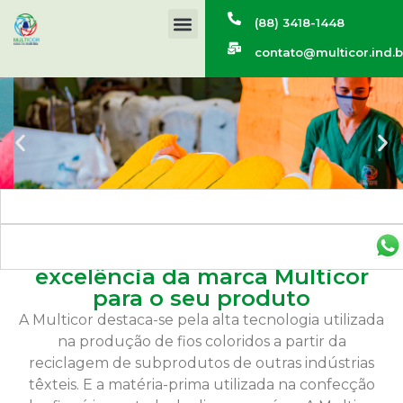
(88) 3418-1448
contato@multicor.ind.b
As melhores cores com a
excelência da marca Multicor
para o seu produto
A Multicor destaca-se pela alta tecnologia utilizada
na produção de fios coloridos a partir da
reciclagem de subprodutos de outras indústrias
têxteis. E a matéria-prima utilizada na confecção