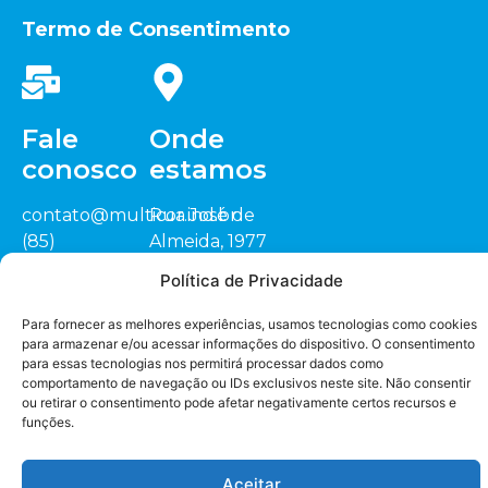
Termo de Consentimento
Fale
Onde
conosco
estamos
contato@multicor.ind.br
Rua José de
(85)
Almeida, 1977
3452.0200
Sitio Cardeais,
Política de Privacidade
(88) 3418.1448
CEP: 62.823-000
Seja nosso
representante
Jaguaruana/CE
Para fornecer as melhores experiências, usamos tecnologias como cookies
para armazenar e/ou acessar informações do dispositivo. O consentimento
para essas tecnologias nos permitirá processar dados como
comportamento de navegação ou IDs exclusivos neste site. Não consentir
ou retirar o consentimento pode afetar negativamente certos recursos e
funções.
Desenvolvido por Radconnect Tecnologia. Copyright ©
2024 Multicor Indústria Têxtil. Todos os direitos reservados.
Aceitar