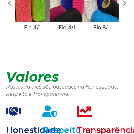
Fio 4/1
Fio 4/1
Fio 8/1
Fi
Valores
Nossos valores são baseados na Honestidade,
Respeito e Transparência.
Honestidade
Respeito
Transparênci