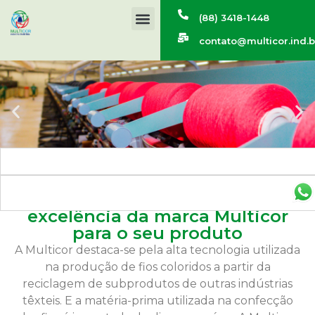
(88) 3418-1448
contato@multicor.ind.b
As melhores cores com a
excelência da marca Multicor
para o seu produto
A Multicor destaca-se pela alta tecnologia utilizada
na produção de fios coloridos a partir da
reciclagem de subprodutos de outras indústrias
têxteis. E a matéria-prima utilizada na confecção