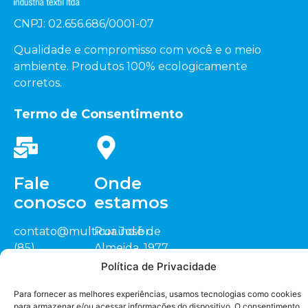
CNPJ: 02.656.686/0001-07
Qualidade e compromisso com você e o meio
ambiente. Produtos 100% ecologicamente
corretos.
Termo de Consentimento
Fale
Onde
conosco
estamos
contato@multicor.ind.br
Rua José de
(85)
Almeida, 1977
3452.0200
Sitio Cardeais,
Política de Privacidade
(88) 3418.1448
CEP: 62.823-000
Seja nosso
representante
Para fornecer as melhores experiências, usamos tecnologias como cookies
Jaguaruana/CE
para armazenar e/ou acessar informações do dispositivo. O consentimento