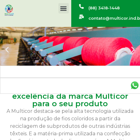
(88) 3418-1448
contato@multicor.ind.b
As melhores cores com a
excelência da marca Multicor
para o seu produto
A Multicor destaca-se pela alta tecnologia utilizada
na produção de fios coloridos a partir da
reciclagem de subprodutos de outras indústrias
têxteis. E a matéria-prima utilizada na confecção