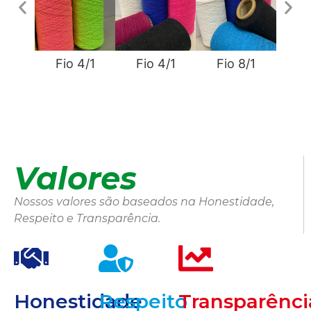
Fio 4/1
Fio 4/1
Fio 8/1
Fi
Valores
Nossos valores são baseados na Honestidade,
Respeito e Transparência.
Honestidade
Respeito
Transparênci