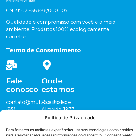
CNPJ: 02.656.686/0001-07
Qualidade e compromisso com você e o meio
ambiente. Produtos 100% ecologicamente
corretos.
Termo de Consentimento
Fale
Onde
conosco
estamos
contato@multicor.ind.br
Rua José de
(85)
Almeida, 1977
3452.0200
Sitio Cardeais,
Política de Privacidade
(88) 3418.1448
CEP: 62.823-000
Seja nosso
representante
Para fornecer as melhores experiências, usamos tecnologias como cookies
Jaguaruana/CE
para armazenar e/ou acessar informações do dispositivo. O consentimento