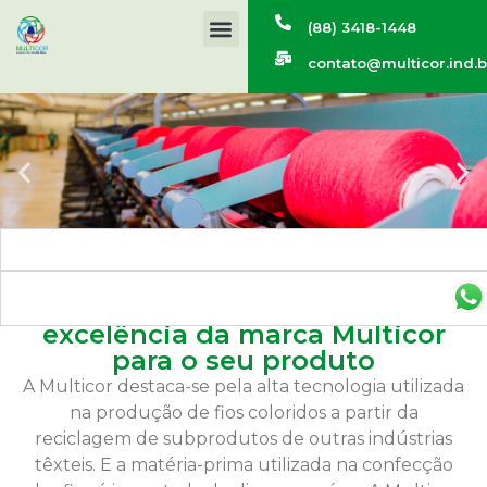
(88) 3418-1448
contato@multicor.ind.b
As melhores cores com a
excelência da marca Multicor
para o seu produto
A Multicor destaca-se pela alta tecnologia utilizada
na produção de fios coloridos a partir da
reciclagem de subprodutos de outras indústrias
têxteis. E a matéria-prima utilizada na confecção