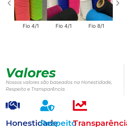
Fio 4/1
Fio 4/1
Fio 8/1
Fi
Valores
Nossos valores são baseados na Honestidade,
Respeito e Transparência.
Honestidade
Respeito
Transparênci