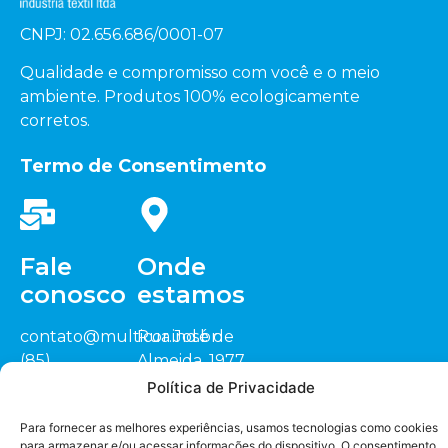
CNPJ: 02.656.686/0001-07
Qualidade e compromisso com você e o meio
ambiente. Produtos 100% ecologicamente
corretos.
Termo de Consentimento
Fale
Onde
conosco
estamos
contato@multicor.ind.br
Rua José de
(85)
Almeida, 1977
3452.0200
Sitio Cardeais,
Política de Privacidade
(88) 3418.1448
CEP: 62.823-000
Seja nosso
representante
Para fornecer as melhores experiências, usamos tecnologias como cookies
Jaguaruana/CE
para armazenar e/ou acessar informações do dispositivo. O consentimento