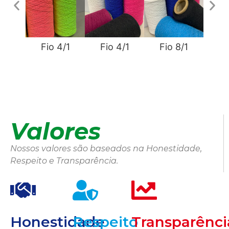
Fio 4/1
Fio 4/1
Fio 8/1
Fi
Valores
Nossos valores são baseados na Honestidade,
Respeito e Transparência.
Honestidade
Respeito
Transparênci