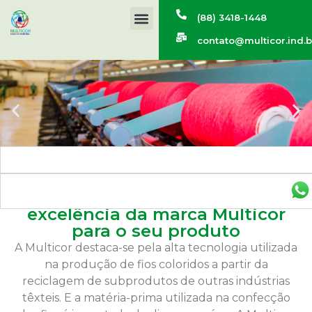
(88) 3418-1448
contato@multicor.ind.b
As melhores cores com a
excelência da marca Multicor
para o seu produto
A Multicor destaca-se pela alta tecnologia utilizada
na produção de fios coloridos a partir da
reciclagem de subprodutos de outras indústrias
têxteis. E a matéria-prima utilizada na confecção