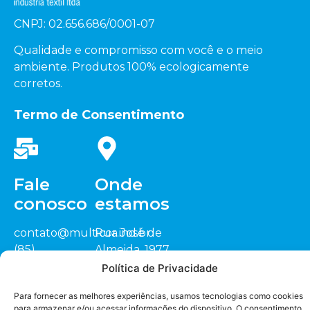
CNPJ: 02.656.686/0001-07
Qualidade e compromisso com você e o meio
ambiente. Produtos 100% ecologicamente
corretos.
Termo de Consentimento
Fale
Onde
conosco
estamos
contato@multicor.ind.br
Rua José de
(85)
Almeida, 1977
3452.0200
Sitio Cardeais,
Política de Privacidade
(88) 3418.1448
CEP: 62.823-000
Seja nosso
representante
Para fornecer as melhores experiências, usamos tecnologias como cookies
Jaguaruana/CE
para armazenar e/ou acessar informações do dispositivo. O consentimento