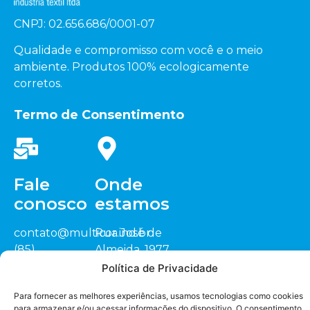
CNPJ: 02.656.686/0001-07
Qualidade e compromisso com você e o meio
ambiente. Produtos 100% ecologicamente
corretos.
Termo de Consentimento
Fale
Onde
conosco
estamos
contato@multicor.ind.br
Rua José de
(85)
Almeida, 1977
3452.0200
Sitio Cardeais,
Política de Privacidade
(88) 3418.1448
CEP: 62.823-000
Seja nosso
representante
Para fornecer as melhores experiências, usamos tecnologias como cookies
Jaguaruana/CE
para armazenar e/ou acessar informações do dispositivo. O consentimento