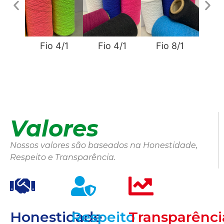
Fio 4/1
Fio 4/1
Fio 8/1
Fi
Valores
Nossos valores são baseados na Honestidade,
Respeito e Transparência.
Honestidade
Respeito
Transparênci