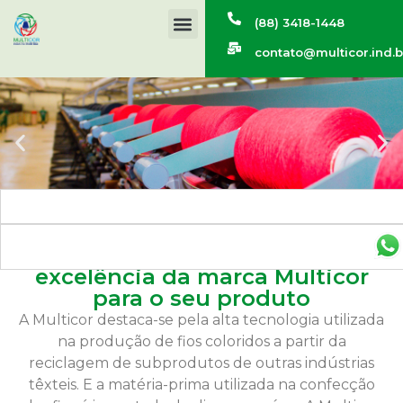
(88) 3418-1448
contato@multicor.ind.b
As melhores cores com a
excelência da marca Multicor
para o seu produto
A Multicor destaca-se pela alta tecnologia utilizada
na produção de fios coloridos a partir da
reciclagem de subprodutos de outras indústrias
têxteis. E a matéria-prima utilizada na confecção