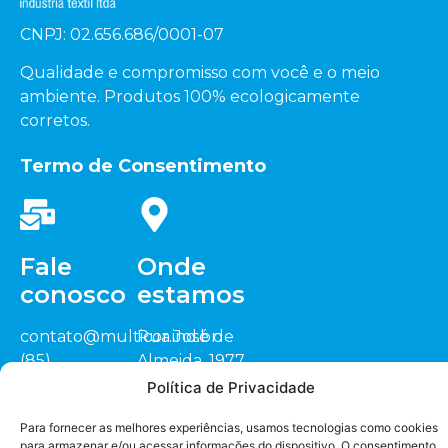
CNPJ: 02.656.686/0001-07
Qualidade e compromisso com você e o meio
ambiente. Produtos 100% ecologicamente
corretos.
Termo de Consentimento
Fale
Onde
conosco
estamos
contato@multicor.ind.br
Rua José de
(85)
Almeida, 1977
3452.0200
Sitio Cardeais,
Política de Privacidade
(88) 3418.1448
CEP: 62.823-000
Seja nosso
representante
Para fornecer as melhores experiências, usamos tecnologias como cookies
Jaguaruana/CE
para armazenar e/ou acessar informações do dispositivo. O consentimento