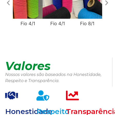
Fio 4/1
Fio 4/1
Fio 8/1
Fi
Valores
Nossos valores são baseados na Honestidade,
Respeito e Transparência.
Honestidade
Respeito
Transparênci