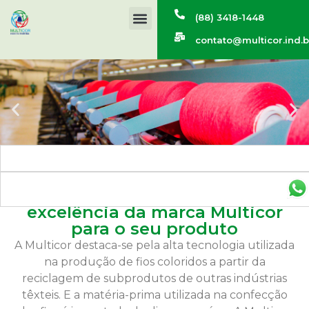
(88) 3418-1448
contato@multicor.ind.b
As melhores cores com a
excelência da marca Multicor
para o seu produto
A Multicor destaca-se pela alta tecnologia utilizada
na produção de fios coloridos a partir da
reciclagem de subprodutos de outras indústrias
têxteis. E a matéria-prima utilizada na confecção